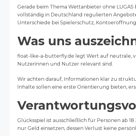
Gerade beim Thema Wettanbieter ohne LUGAS best
vollständig in Deutschland regulierten Angebo
Unterschiede bei Spielerschutz, Kontoeröffnu
Was uns auszeich
float-like-a-butterfly.de legt Wert auf neutrale
Nutzerinnen und Nutzer relevant sind.
Wir achten darauf, Informationen klar zu struk
Inhalte sollen eine erste Orientierung bieten, er
Verantwortungsvol
Glücksspiel ist ausschließlich für Personen ab 18
nur Geld einsetzen, dessen Verlust keine persön