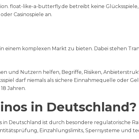
n. float-like-a-butterfly.de betreibt keine Glücksspiele
oder Casinospiele an.
ng in einem komplexen Markt zu bieten. Dabei stehen Tra
nen und Nutzern helfen, Begriffe, Risiken, Anbieterstr
piel darf niemals als sichere Einnahmequelle oder Gel
 18 Jahren.
inos in Deutschland?
os in Deutschland ist durch besondere regulatorisch
titätsprüfung, Einzahlungslimits, Sperrsysteme und t